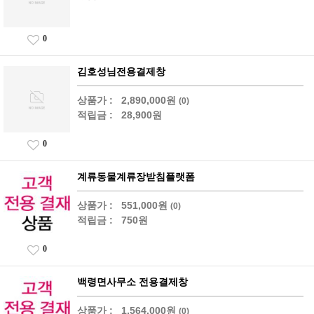
0
김호성님전용결제창
상품가 :
2,890,000원
(0)
적립금 :
28,900원
0
계류동물계류장받침플랫폼
상품가 :
551,000원
(0)
적립금 :
750원
0
백령면사무소 전용결제창
상품가 :
1,564,000원
(0)