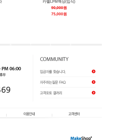
자
카멜LPM책상(입식)
90,000원
75,000원