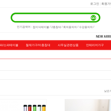
|
로그인
회원가
인기검색어 :
/
/
/
/
접이식테이블
2층침대
회의용의자
수강용의자
파/소파테이블
철재가구/이층침대
사무실관련상품
인테리어가구
품할인
도서관가구
色다른가구
오픈마켓직거래
책상
고객
낮은가