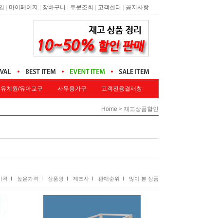
|
|
|
|
|
입
마이페이지
장바구니
주문조회
고객센터
공지사항
유치원/유아교구
사무용가구
고객전용결재창
전용결재
>
Home
재고상품할인
격 I
높은가격 I
상품명 I
제조사 I
판매순위 I
많이 본 상품