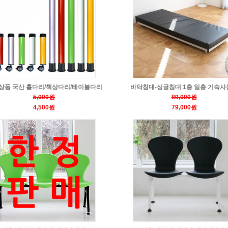
상품 국산 홀다리/책상다리/테이블다리
바닥침대-싱글침대 1층 일층 기숙사
5,000원
89,000원
4,500원
79,000원