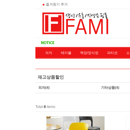
즐겨찾기 추가
의자
테이블
책장/장식장
파티션
소
재고상
재고상품할인
의자
(4)
기타상품
(4)
Total
8
items.