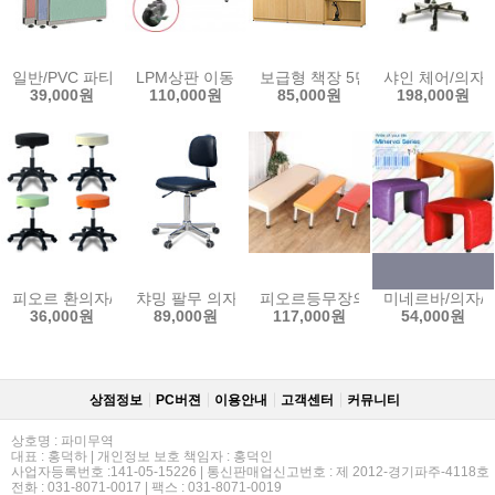
일반/PVC 파티션 - 높이1200
LPM상판 이동식 작업대 고정테이블 작업테이블 작업
보급형 책장 5단 750
샤인 체어/의자
39,000원
110,000원
85,000원
198,000원
피오르 환의자/보조의자/빵의자
챠밍 팔무 의자
피오르등무장의자
미네르바/의자/
36,000원
89,000원
117,000원
54,000원
상점정보
PC버젼
이용안내
고객센터
커뮤니티
상호명 : 파미무역
대표 : 홍덕하 | 개인정보 보호 책임자 : 홍덕인
사업자등록번호 :141-05-15226 | 통신판매업신고번호 : 제 2012-경기파주-4118호
전화 : 031-8071-0017 | 팩스 : 031-8071-0019