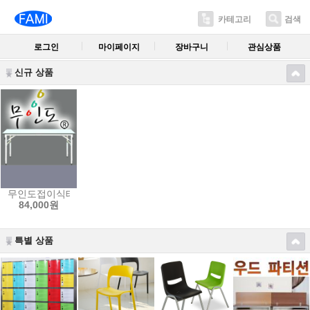
카테고리
검색
로그인
마이페이지
장바구니
관심상품
신규 상품
무인도접이식테이블
84,000원
특별 상품