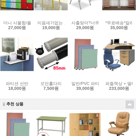
더니 사물함/플라스틱사물함 * 무료배송*
이음새가없는 고급스런디자인 / 캐스팅의자
사출맞아?너무편해~/캠퍼스의자
*무료배송*칼라
27,000원
19,000원
29,000원
35,000원
파티션 선반
모던홀다리
일반/PVC 파티션 - 높이1200
퍼즐책상 + 델타
18,000원
7,500원
39,000원
233,000원
추천 상품