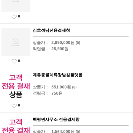
0
김호성님전용결제창
상품가 :
2,890,000원
(0)
적립금 :
28,900원
0
계류동물계류장받침플랫폼
상품가 :
551,000원
(0)
적립금 :
750원
0
백령면사무소 전용결제창
상품가 :
1,564,000원
(0)