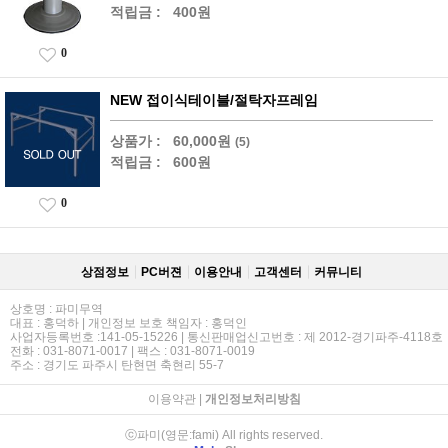
적립금 :
400원
0
NEW 접이식테이블/절탁자프레임
상품가 :
60,000원
(5)
적립금 :
600원
0
상점정보
PC버젼
이용안내
고객센터
커뮤니티
상호명 : 파미무역
대표 : 홍덕하 | 개인정보 보호 책임자 : 홍덕인
사업자등록번호 :141-05-15226 | 통신판매업신고번호 : 제 2012-경기파주-4118호
전화 : 031-8071-0017 | 팩스 : 031-8071-0019
주소 : 경기도 파주시 탄현면 축현리 55-7
이용약관
|
개인정보처리방침
ⓒ파미(영문:fami) All rights reserved.