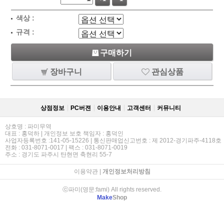
색상 :
규격 :
구매하기
장바구니
관심상품
상점정보
PC버젼
이용안내
고객센터
커뮤니티
상호명 : 파미무역
대표 : 홍덕하 | 개인정보 보호 책임자 : 홍덕인
사업자등록번호 :141-05-15226 | 통신판매업신고번호 : 제 2012-경기파주-4118호
전화 : 031-8071-0017 | 팩스 : 031-8071-0019
주소 : 경기도 파주시 탄현면 축현리 55-7
이용약관
|
개인정보처리방침
ⓒ파미(영문:fami) All rights reserved.
Make
Shop