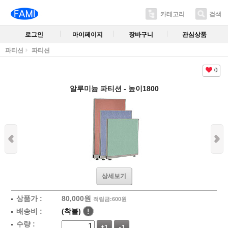
카테고리
검색
로그인
마이페이지
장바구니
관심상품
파티션
파티션
0
알루미늄 파티션 - 높이1800
상세보기
상품가 :
80,000원
적립금:600원
배송비 :
(착불)
!
수량 :
+1
-1