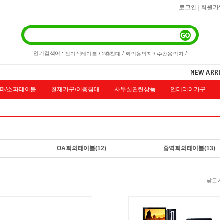
|
로그인
회원가
인기검색어 :
/
/
/
/
접이식테이블
2층침대
회의용의자
수강용의자
파/소파테이블
철재가구/이층침대
사무실관련상품
인테리어가구
품할인
도서관가구
色다른가구
오픈마켓직거래
책상
고객
OA회의테이블
(12)
중역회의테이블
(13)
낮은가