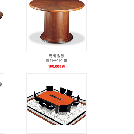
목재 원형
회의용테이블
480,000원