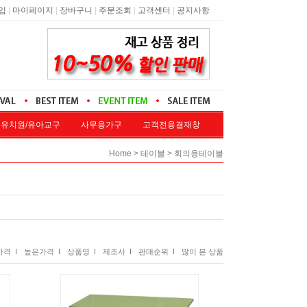
|
|
|
|
|
입
마이페이지
장바구니
주문조회
고객센터
공지사항
유치원/유아교구
사무용가구
고객전용결재창
전용결재
>
>
Home
테이블
회의용테이블
격 I
높은가격 I
상품명 I
제조사 I
판매순위 I
많이 본 상품