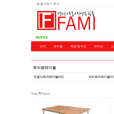
즐겨찾기 추가
의자
테이블
책장/장식장
파티션
소
재고상
회의용테이블
연결식회의테이블
(45)
유리회의테이블
(7)
Total
77
items.